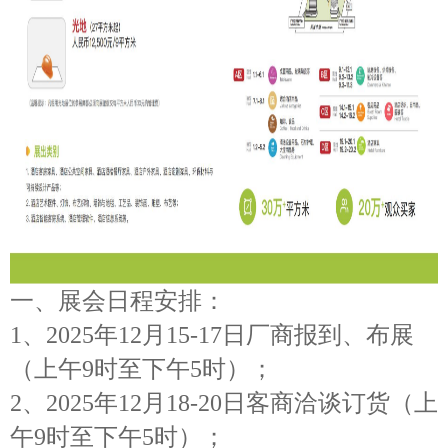
一、展会日程安排：
1、202
5
年
12月
15-17
日厂商报到、布展
（上午
9时至下午5时）；
2、202
5
年
12月1
8-20
日客商洽谈订货（上
午
9时至下午5时）；