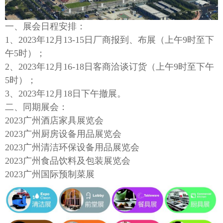
一、展会日程安排：
1、202
3
年
12月
13
-1
5
日厂商报到、布展（上午
9时至下
午5时）；
2、202
3
年
12月1
6
-1
8
日客商洽谈订货（上午
9时至下午
5时）；
3、202
3
年
12月1
8
日下午撤展
。
二、同期展会：
2023广州酒店家具展览会
2023广州厨房设备用品展览会
2023广州清洁环保设备用品展览会
2023广州食品饮料及包装展览会
202
3
广州国际预制菜展