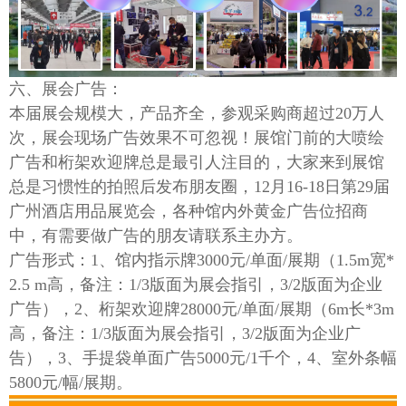
六
、展会广告：
本届展会规模大，
产品齐全，
参观采购商超过
2
0万
人
次
，展会现场广告效果不可忽视！
展馆门前的大喷绘
广告和桁架欢迎牌总是最引人注目的，大家来到展馆
总是习惯性的拍照后发布朋友圈，
12月16-18日第29届
广州酒店用品展览会，各种馆内外黄金广告位招商
中，有需要做广告的朋友请联系主办方。
广告形式：
1、
馆内指示牌
3000元/单面/展期（1.5m宽*
2.5 m高，备注：1/3版面为展会指引，3/2版面为企业
广告），
2、
桁架欢迎牌
28000元/单面/展期（6m长*3m
高，备注：1/3版面为展会指引，3/2版面为企业广
告），
3、
手提袋单面广告
5000元/1千个，
4、
室外条幅
5800元/幅/展期。