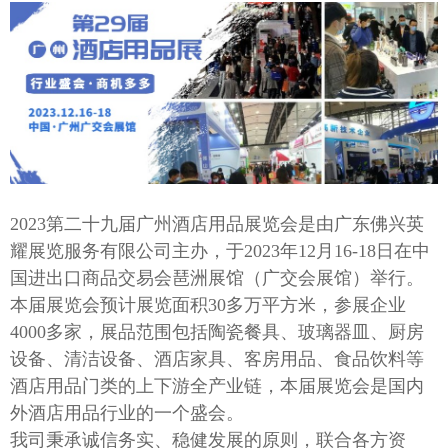
2023
第二十
九
届广州酒店用品展览会是由广东佛兴英
耀展览服务有限公司主办，于
202
3
年
12月
16
-
18
日在中
国进出口商品交易会琶洲展馆
（
广交会
展馆
）
举行。
本届展览会
预计
展览面积
30
多万平方米，参展企业
4
000多家，展品范围包括陶瓷餐具、玻璃器皿、厨房
设备、清洁设备、
酒店家具、
客房用品、食品饮料等
酒店用品门类的上下游全产业链
，
本届展览会是国内
外酒店用品行业的一个盛会。
我司秉承诚信务实、稳健发展的原则，联合各方资