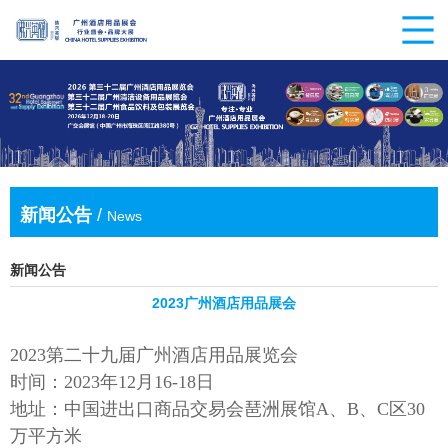
新闻公告
/
News
新闻公告
2023广州酒店用品展会
202
3
第二十
九
届广州酒店用品展览会
时间：
202
3
年
12月1
6
-1
8
日
地址：中国进出口商品交易会琶洲展馆
A、B、C区3
0
万平方米